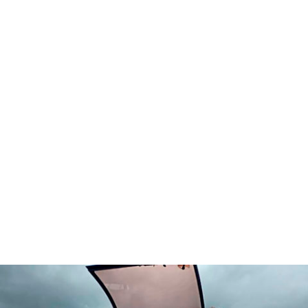
association,
de devenir utile ?
Venez rejoindre notre équipe et
partager avec nous l’aventure
UDPS 23 !
Nous avons besoin de tous
types
de profils et compétences.