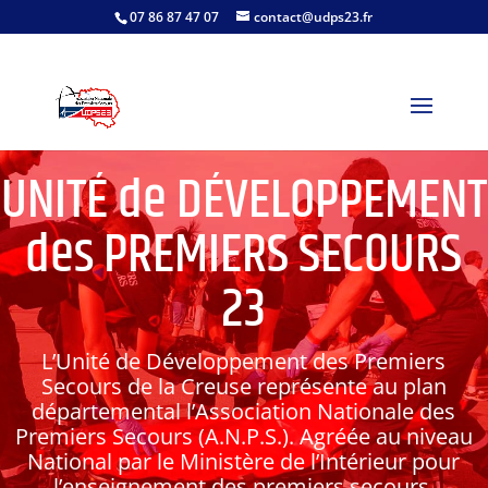
07 86 87 47 07
contact@udps23.fr
UNITÉ de DÉVELOPPEMENT
des PREMIERS SECOURS
23
L’Unité de Développement des Premiers
Secours de la Creuse représente au plan
départemental l’Association Nationale des
Premiers Secours (A.N.P.S.). Agréée au niveau
National par le Ministère de l’Intérieur pour
l’enseignement des premiers secours,