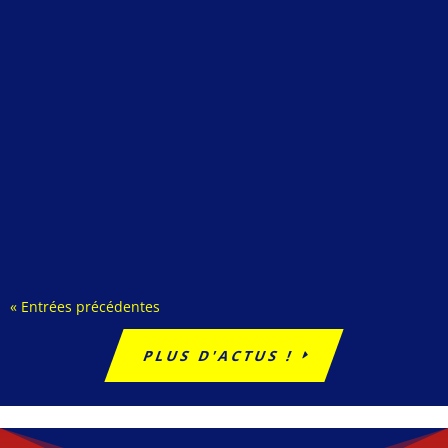
[JO 2024 - CEREMONIE OUVERTURE] A la demande de la
Préfecture de Police de Paris et de la Zone de Défense,
l'ANPS a participé à la cérémonie d'ouverture des Jeux
Olympiques. Nombreux ont été nos bénévoles de tous les
territoires qui ont répondu présents pour y...
« Entrées précédentes
PLUS D'ACTUS !