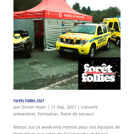
Forêts Follies 2021
par
Simon Hoair
|
11 Sep, 2021
|
Conseils
prévention
,
Formation
,
Poste de secours
Retour sur ce week-end intense pour nos équipes de
formateurs aux cotés de @Groupama et de nos