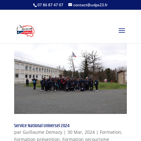
07 86 87 47 07
contact@udps23.fr
Service National Universel 2024
par
Guillaume Demazy
|
30 Mar, 2024
|
Formation
,
Formation prévention
,
Formation secourisme