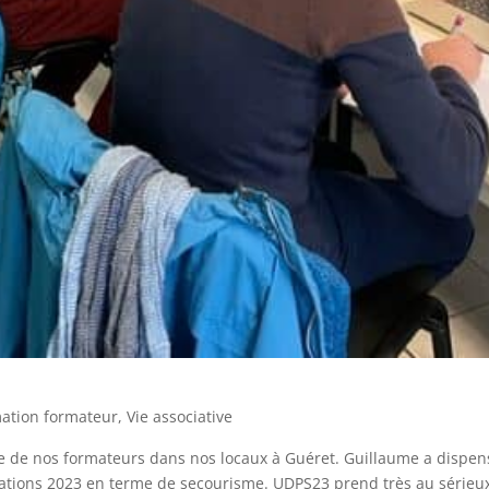
ation formateur
,
Vie associative
ge de nos formateurs dans nos locaux à Guéret. Guillaume a dispen
tions 2023 en terme de secourisme. UDPS23 prend très au sérieux