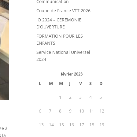
Communication
Coupe de France VTT 2026
JO 2024 – CEREMONIE
D’OUVERTURE
FORMATION POUR LES
ENFANTS
Service National Universel
2024
février 2023
L
M
M
J
V
S
D
1
2
3
4
5
6
7
8
9
10
11
12
13
14
15
16
17
18
19
sé à
 la