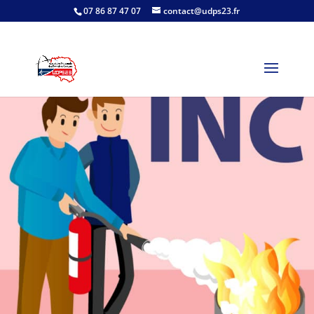
07 86 87 47 07
contact@udps23.fr
Accueil
/
INCENDIE
/ Prévention et lutte contre l’incendie : INC